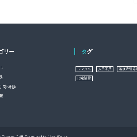
テゴリー
タグ
ル
レンタル
人手不足
喀痰吸引等
足
指定講習
引等研修
習
 ThemeGrill. Powered by
WordPress