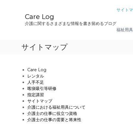
コ
ン
サイトマ
テ
Care Log
ン
介護に関するさまざまな情報を書き留めるブログ
ツ
福祉用具
へ
ス
サイトマップ
キ
ッ
プ
Care Log
レンタル
人手不足
喀痰吸引等研修
指定講習
サイトマップ
介護における福祉用具について
介護士の仕事に役立つ資格
介護士の仕事の需要と将来性