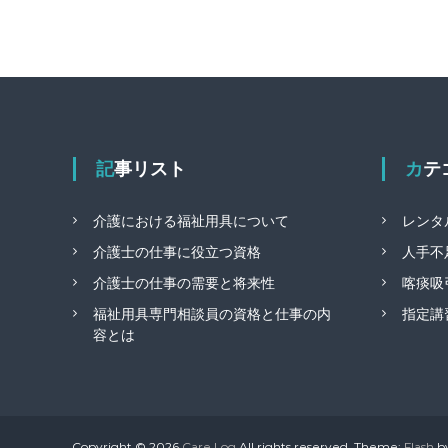
記事リスト
カ
介護における福祉用具について
レンタ
介護士の仕事に役立つ資格
人手不
介護士の仕事の需要と将来性
喀痰吸
福祉用具専門相談員の資格と仕事の内
指定講
容とは
Copyright © 2026
Care Log
All rights reserved. Theme:
Flash
by