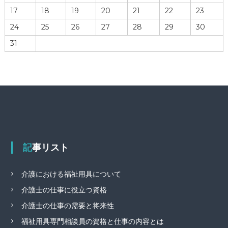
17
18
19
20
21
22
23
24
25
26
27
28
29
30
31
記事リスト
介護における福祉用具について
介護士の仕事に役立つ資格
介護士の仕事の需要と将来性
福祉用具専門相談員の資格と仕事の内容とは