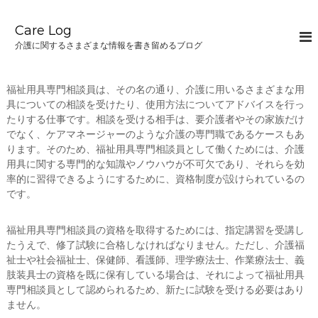
コ
ン
Care Log
テ
介護に関するさまざまな情報を書き留めるブログ
ン
ツ
へ
福祉用具専門相談員は、その名の通り、介護に用いるさまざまな用
ス
具についての相談を受けたり、使用方法についてアドバイスを行っ
キ
たりする仕事です。相談を受ける相手は、要介護者やその家族だけ
ッ
でなく、ケアマネージャーのような介護の専門職であるケースもあ
プ
ります。そのため、福祉用具専門相談員として働くためには、介護
用具に関する専門的な知識やノウハウが不可欠であり、それらを効
率的に習得できるようにするために、資格制度が設けられているの
です。
福祉用具専門相談員の資格を取得するためには、指定講習を受講し
たうえで、修了試験に合格しなければなりません。ただし、介護福
祉士や社会福祉士、保健師、看護師、理学療法士、作業療法士、義
肢装具士の資格を既に保有している場合は、それによって福祉用具
専門相談員として認められるため、新たに試験を受ける必要はあり
ません。