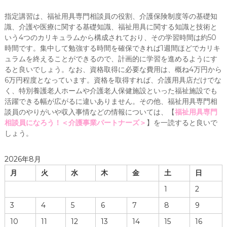
指定講習は、福祉用具専門相談員の役割、介護保険制度等の基礎知
識、介護や医療に関する基礎知識、福祉用具に関する知識と技術と
いう4つのカリキュラムから構成されており、その学習時間は約50
時間です。集中して勉強する時間を確保できれば1週間ほどでカリキ
ュラムを終えることができるので、計画的に学習を進めるようにす
ると良いでしょう。なお、資格取得に必要な費用は、概ね4万円から
6万円程度となっています。資格を取得すれば、介護用具店だけでな
く、特別養護老人ホームや介護老人保健施設といった福祉施設でも
活躍できる幅が広がるに違いありません。その他、福祉用具専門相
談員のやりがいや収入事情などの情報については、【
福祉用具専門
相談員になろう！＜介護事業パートナーズ＞
】を一読すると良いで
しょう。
2026年8月
月
火
水
木
金
土
日
1
2
3
4
5
6
7
8
9
10
11
12
13
14
15
16