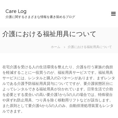
コ
ン
Care Log
テ
介護に関するさまざまな情報を書き留めるブログ
ン
ツ
へ
介護における福祉用具について
ス
キ
ッ
ホーム
介護における福祉用具について
プ
在宅介護を受ける人の生活環境を整えたり、介護を行う家族の負担
を軽減することに一役買うのが、福祉用具サービスです。福祉用具
サービスには、レンタルと購入の2パターンがあります。まずレンタ
ルである介護予防福祉用具貸与についてですが、要介護状態区分に
よってレンタルできる福祉用具が分かれています。日常生活で介助
を必要とする度合いの高い要介護1から5の人の場合では、特殊寝台
や床ずれ防止用具、つり具を除く移動用リフトなどが該当します。
また原則として要介護4から5の人のみ、自動排泄処理装置もレンタ
ルできます。