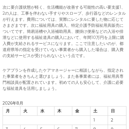
次に要介護状態が軽く、生活機能が改善する可能性の高い要支援1、
2の人は、工事を伴わない手すりやスロープ、歩行器などのレンタル
が行えます。費用については、実際にレンタルに要した物に応じて
さまざまです。次に福祉用具の購入、特定介護予防福祉用具販売に
ついてです。簡易浴槽や入浴補助用具、腰掛け便座などの入浴や排
泄などに使用する福祉道具の購入において、年間10万円を上限に購
入費が支給されるサービスになります。ここで注意したいのが、都
道府県等の指定を受けていない事業者から購入した場合は、購入費
の支給サービスが受けられないという点です。
ケアプランを作成したケアマネージャーに相談しながら、指定され
た事業者をきちんと選びましょう。また各事業者には、福祉用具専
門相談員が配置されています。初めての人も安心して、介護に必要
な福祉道具を活用しましょう。
2026年8月
月
火
水
木
金
土
日
1
2