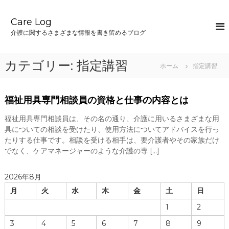
コ
ン
Care Log
テ
介護に関するさまざまな情報を書き留めるブログ
ン
ツ
へ
カテゴリー:
指定講習
ホーム
指定講習
ス
キ
ッ
福祉用具専門相談員の資格と仕事の内容とは
プ
福祉用具専門相談員は、その名の通り、介護に用いるさまざまな用
具についての相談を受けたり、使用方法についてアドバイスを行っ
たりする仕事です。相談を受ける相手は、要介護者やその家族だけ
でなく、ケアマネージャーのような介護の専 […]
2026年8月
月
火
水
木
金
土
日
1
2
3
4
5
6
7
8
9