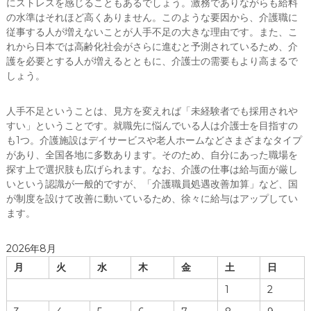
にストレスを感じることもあるでしょう。激務でありながらも給料
の水準はそれほど高くありません。このような要因から、介護職に
従事する人が増えないことが人手不足の大きな理由です。また、こ
れから日本では高齢化社会がさらに進むと予測されているため、介
護を必要とする人が増えるとともに、介護士の需要もより高まるで
しょう。
人手不足ということは、見方を変えれば「未経験者でも採用されや
すい」ということです。就職先に悩んでいる人は介護士を目指すの
も1つ。介護施設はデイサービスや老人ホームなどさまざまなタイプ
があり、全国各地に多数あります。そのため、自分にあった職場を
探す上で選択肢も広げられます。なお、介護の仕事は給与面が厳し
いという認識が一般的ですが、「介護職員処遇改善加算」など、国
が制度を設けて改善に動いているため、徐々に給与はアップしてい
ます。
2026年8月
月
火
水
木
金
土
日
1
2