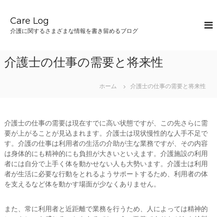
コ
ン
Care Log
テ
介護に関するさまざまな情報を書き留めるブログ
ン
ツ
へ
介護士の仕事の需要と将来性
ス
キ
ッ
ホーム
介護士の仕事の需要と将来性
プ
介護士の仕事の需要は現在すでに高い状態ですが、この先さらに需
要が上がることが見込まれます。介護士は現状慢性的な人手不足で
す。介護の仕事は利用者の生活の介助が主な業務ですが、その内容
は身体的にも精神的にも負担が大きいといえます。介護施設の利用
者には自分で上手く体を動かせない人も大勢います。介護士は利用
者が生活に必要な行動をとれるようサポートするため、利用者の体
を支えるなど体を動かす場面が少なくありません。
また、常に利用者と近距離で業務を行うため、人によっては精神的