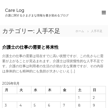
コ
ン
Care Log
テ
介護に関するさまざまな情報を書き留めるブログ
ン
ツ
へ
カテゴリー:
人手不足
ホーム
人手不足
ス
キ
ッ
介護士の仕事の需要と将来性
プ
介護士の仕事の需要は現在すでに高い状態ですが、この先さらに需
要が上がることが見込まれます。介護士は現状慢性的な人手不足で
す。介護の仕事は利用者の生活の介助が主な業務ですが、その内容
は身体的にも精神的にも負担が大きいといえ […]
2026年8月
月
火
水
木
金
土
日
1
2
3
4
5
6
7
8
9